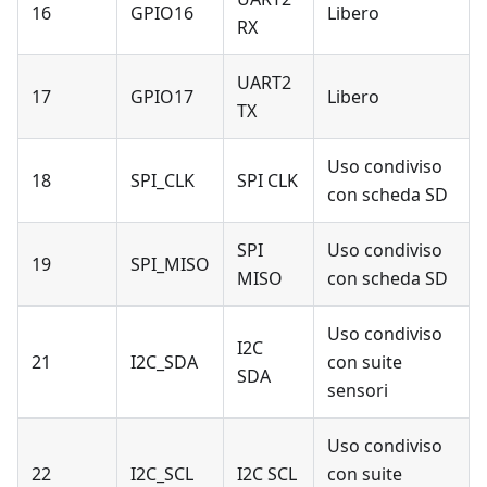
16
GPIO16
Libero
RX
UART2
17
GPIO17
Libero
TX
Uso condiviso
18
SPI_CLK
SPI CLK
con scheda SD
SPI
Uso condiviso
19
SPI_MISO
MISO
con scheda SD
Uso condiviso
I2C
21
I2C_SDA
con suite
SDA
sensori
Uso condiviso
22
I2C_SCL
I2C SCL
con suite