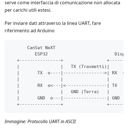
serve come interfaccia di comunicazione non allocata
per carichi utili estesi.
Per inviare dati attraverso la linea UART, fare
riferimento ad Arduino
       CanSat NeXT
          ESP32                          Dispo
   +----------------+                 +-------
   |                |   TX (Trasmetti)|       
   |       TX  o----|---------------->| RX  (R
   |                |                 |       
   |       RX  o<---|<----------------| TX    
   |                |   GND (Terra)   |       
   |       GND  o---|-----------------| GND   
   +----------------+                 +-------
Immagine: Protocollo UART in ASCII