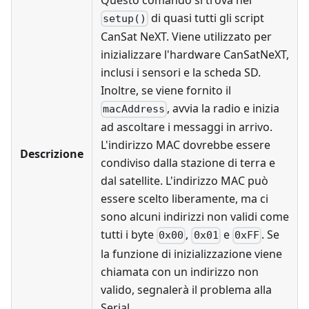
Questo comando si trova nel
di quasi tutti gli script
setup()
CanSat NeXT. Viene utilizzato per
inizializzare l'hardware CanSatNeXT,
inclusi i sensori e la scheda SD.
Inoltre, se viene fornito il
, avvia la radio e inizia
macAddress
ad ascoltare i messaggi in arrivo.
L'indirizzo MAC dovrebbe essere
Descrizione
condiviso dalla stazione di terra e
dal satellite. L'indirizzo MAC può
essere scelto liberamente, ma ci
sono alcuni indirizzi non validi come
tutti i byte
,
e
. Se
0x00
0x01
0xFF
la funzione di inizializzazione viene
chiamata con un indirizzo non
valido, segnalerà il problema alla
Serial.