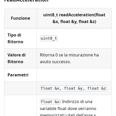
uint8_t readAcceleration(float
Funzione
&x, float &y, float &z)
Tipo di
uint8_t
Ritorno
Valore di
Ritorna 0 se la misurazione ha
Ritorno
avuto successo.
Parametri
float &x, float &y, float &z
: Indirizzo di una
float &x
variabile float dove verranno
memorizzati i dati dell'asse x.