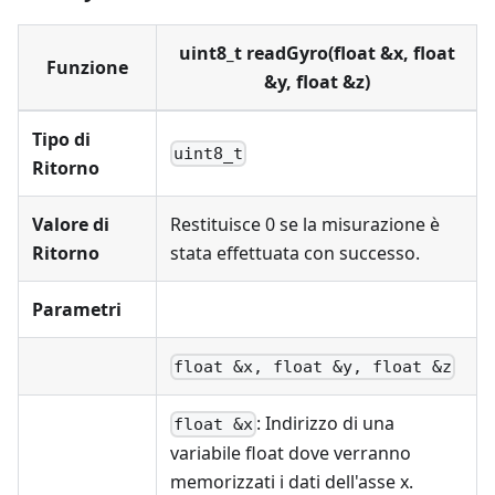
uint8_t readGyro(float &x, float
Funzione
&y, float &z)
Tipo di
uint8_t
Ritorno
Valore di
Restituisce 0 se la misurazione è
Ritorno
stata effettuata con successo.
Parametri
float &x, float &y, float &z
: Indirizzo di una
float &x
variabile float dove verranno
memorizzati i dati dell'asse x.