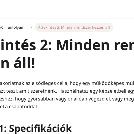
eXT Tanfolyam
Áttekintés 2: Minden rendszer készen áll!
intés 2: Minden re
n áll!
akorlatnak az elsődleges célja, hogy egy működőképes műh
t teszi, amit szeretnénk. Használhatsz egy képzeletbeli eg
téshez, hogy gyorsabban vagy önállóan végezd el, vagy meg
el a csapatoddal.
1: Specifikációk