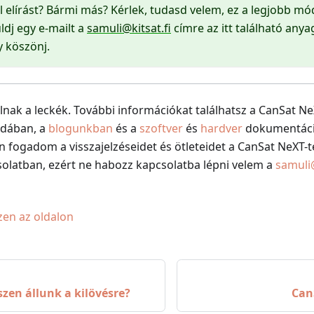
ltál elírást? Bármi más? Kérlek, tudasd velem, ez a legjobb m
ldj egy e-mailt a
samuli@kitsat.fi
címre az itt található anyag
 köszönj.
lnak a leckék. További információkat találhatsz a CanSat Ne
ldában, a
blogunkban
és a
szoftver
és
hardver
dokumentáci
sen fogadom a visszajelzéseidet és ötleteidet a CanSat NeXT-t
olatban, ezért ne habozz kapcsolatba lépni velem a
samuli@
zen az oldalon
szen állunk a kilövésre?
Can