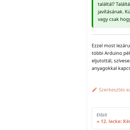
találtál? Talá
javításának. Kü
vagy csak hogy
Ezzel most lezáru
többi Arduino pé
eljutottál, szíve
anyagokkal kapcs
Szerkesztés e
Előző
12. lecke: Ké