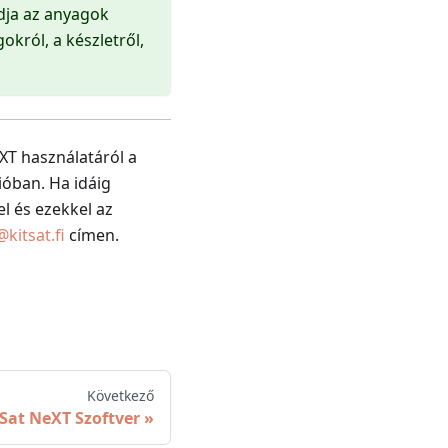
ódja az anyagok
okról, a készletről,
XT használatáról a
óban. Ha idáig
el és ezekkel az
kitsat.fi
címen.
Következő
Sat NeXT Szoftver