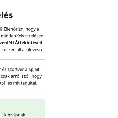
elés
l? Ellenőrizd, hogy a
minden felszerelésed,
zenléti Áttekintésed
észen áll a kilövésre.
s szoftver alapjait,
csak arról szól, hogy
ál és mit tanultál.
it kihívásnak