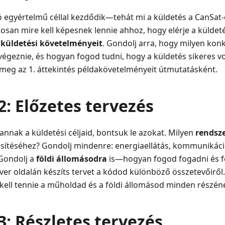
 egyértelmű céllal kezdődik—tehát mi a küldetés a CanSat
san mire kell képesnek lennie ahhoz, hogy elérje a küldeté
d
küldetési követelményeit
. Gondolj arra, hogy milyen kon
végeznie, és hogyan fogod tudni, hogy a küldetés sikeres vo
meg az 1. áttekintés példakövetelményeit útmutatásként.
2: Előzetes tervezés
nnak a küldetési céljaid, bontsuk le azokat. Milyen
rendsz
jesítéséhez? Gondolj mindenre: energiaellátás, kommunikáci
Gondolj a
földi állomásodra
is—hogyan fogod fogadni és f
ver oldalán készíts tervet a kódod különböző összetevőiről. A
 kell tennie a műholdad és a földi állomásod minden részén
3: Részletes tervezés