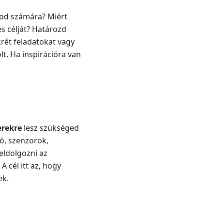
-od számára? Miért
s célját? Határozd
krét feladatokat vagy
lt. Ha inspirációra van
erekre
lesz szükséged
ó, szenzorok,
eldolgozni az
 cél itt az, hogy
ek.