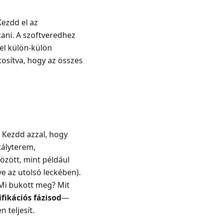
Kezdd el az
tani. A szoftveredhez
el külön-külön
osítva, hogy az összes
. Kezdd azzal, hogy
tályterem,
zött, mint például
 az utolsó leckében).
Mi bukott meg? Mit
ifikációs fázisod
—
 teljesít.