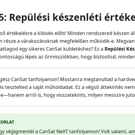
5: Repülési készenléti érték
égső értékelésre a kilövés előtt! Minden rendszered készen ál
 része a várakozásoknak megfelelően működik-e. Megvan 
attagod egy sikeres CanSat küldetéshez? Ez a
Repülési Kés
ntosságú lépés az űrmissziókban, hogy biztosítsd, minden k
gész CanSat tanfolyamon! Mostanra megtanultad a hardver é
s tesztelted a saját műholdadat. Ez a végső áttekintés nem 
hanem arról is, hogy visszatekints, milyen messzire jutott
KORLAT
gy végigmentél a CanSat NeXT tanfolyamon! Volt valami, am