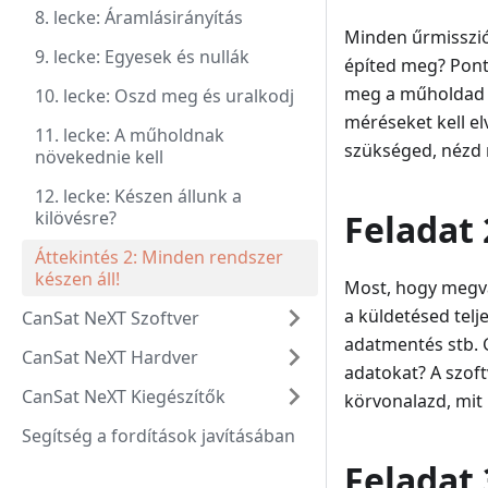
8. lecke: Áramlásirányítás
Minden űrmisszió
9. lecke: Egyesek és nullák
építed meg? Ponto
meg a műholda
10. lecke: Oszd meg és uralkodj
méréseket kell el
11. lecke: A műholdnak
szükséged, nézd 
növekednie kell
12. lecke: Készen állunk a
kilövésre?
Feladat 
Áttekintés 2: Minden rendszer
készen áll!
Most, hogy megva
a küldetésed tel
CanSat NeXT Szoftver
adatmentés stb. 
CanSat NeXT Hardver
adatokat? A szoft
CanSat NeXT Kiegészítők
körvonalazd, mit
Segítség a fordítások javításában
Feladat 