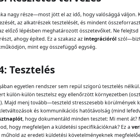
nka nagy része—most jött el az idő, hogy valósággá váljon. 
ezését, az alkatrészek tesztelését, és mindent összeforrasz
az előző lépésben meghatározott összetevőket. Ne felejtsd 
részt, ahogy építed. Ez a szakasz az
integrációról
szól—bizt
tműködjön, mint egy összefüggő egység.
4: Tesztelés
gában egyetlen rendszer sem repül szigorú tesztelés nélkül
rt külön-külön tesztelsz egy ellenőrzött környezetben (osz
.). Majd menj tovább—teszteld stresszesebb körülmények kö
letváltozások és kommunikációs hatótávolság (mind lefedve
sztnaplót
, hogy dokumentáld minden tesztet: Mi ment át? 
od, hogy megfeleljen a küldetési specifikációknak? Ez a
ver
a műhold az eredeti küldetési követelményeknek megfelelően