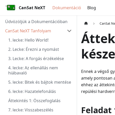
CanSat NeXT
Dokumentáció
Blog
Üdvözöljük a Dokumentációban
CanSat N
CanSat NeXT Tanfolyam
Áttek
1. lecke: Hello World!
késze
2. Lecke: Érezni a nyomást
3. Lecke: A forgás érzékelése
4. lecke: Az ellenállás nem
Ennek a végső gy
hiábavaló
amely pontosan az
5. lecke: Bitek és bájtok mentése
ehhez az áttekin
6. lecke: Hazatelefonálás
repülési hardverr
Áttekintés 1: Összefoglalás
Feladat 
7. lecke: Visszabeszélés