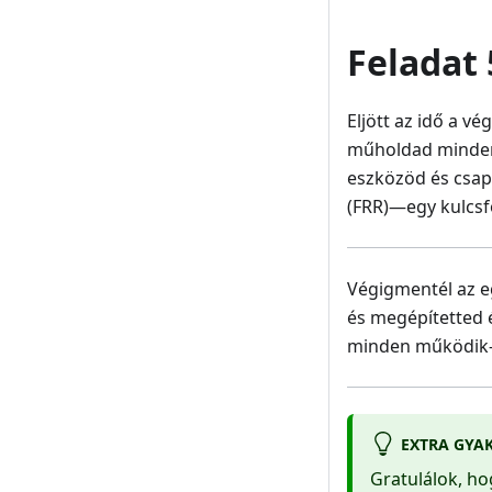
Feladat 
Eljött az idő a v
műholdad minden
eszközöd és csap
(FRR)—egy kulcsfo
Végigmentél az e
és megépítetted é
minden működik-e—
EXTRA GYA
Gratulálok, ho