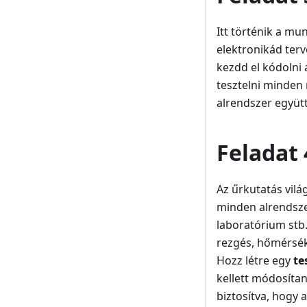
Itt történik a mu
elektronikád terv
kezdd el kódolni 
tesztelni minden 
alrendszer együt
Feladat 
Az űrkutatás vilá
minden alrendsze
laboratórium stb
rezgés, hőmérsék
Hozz létre egy
te
kellett módosítan
biztosítva, hogy 