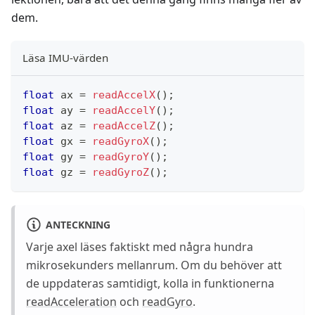
dem.
Läsa IMU-värden
float
 ax 
=
readAccelX
(
)
;
float
 ay 
=
readAccelY
(
)
;
float
 az 
=
readAccelZ
(
)
;
float
 gx 
=
readGyroX
(
)
;
float
 gy 
=
readGyroY
(
)
;
float
 gz 
=
readGyroZ
(
)
;
ANTECKNING
Varje axel läses faktiskt med några hundra
mikrosekunders mellanrum. Om du behöver att
de uppdateras samtidigt, kolla in funktionerna
readAcceleration
och
readGyro
.