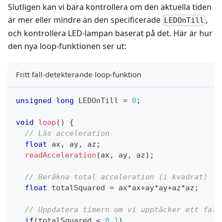
Slutligen kan vi bara kontrollera om den aktuella tiden
är mer eller mindre än den specificerade
,
LEDOnTill
och kontrollera LED-lampan baserat på det. Här är hur
den nya loop-funktionen ser ut:
Fritt fall-detekterande loop-funktion
unsigned
long
 LEDOnTill 
=
0
;
void
loop
(
)
{
// Läs acceleration
float
 ax
,
 ay
,
 az
;
readAcceleration
(
ax
,
 ay
,
 az
)
;
// Beräkna total acceleration (i kvadrat)
float
 totalSquared 
=
 ax
*
ax
+
ay
*
ay
+
az
*
az
;
// Uppdatera timern om vi upptäcker ett fall
if
(
totalSquared 
<
0.1
)