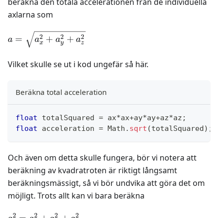
beräkna den totala accelerationen från de individuella
axlarna som
a =
2
2
2
=
+
+
a
a
a
a
x
y
z
\sqrt{a_x^2+a_y^2+a_z^2}
Vilket skulle se ut i kod ungefär så här.
Beräkna total acceleration
float
 totalSquared 
=
 ax
*
ax
+
ay
*
ay
+
az
*
az
;
float
 acceleration 
=
 Math
.
sqrt
(
totalSquared
)
;
Och även om detta skulle fungera, bör vi notera att
beräkning av kvadratroten är riktigt långsamt
beräkningsmässigt, så vi bör undvika att göra det om
möjligt. Trots allt kan vi bara beräkna
2
2
2
2
a^2 =