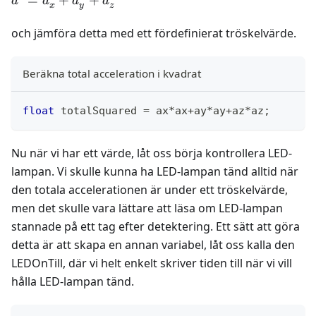
=
+
+
a
a
a
a
x
y
z
a_x^2+a_y^2+a_z^2
och jämföra detta med ett fördefinierat tröskelvärde.
Beräkna total acceleration i kvadrat
float
 totalSquared 
=
 ax
*
ax
+
ay
*
ay
+
az
*
az
;
Nu när vi har ett värde, låt oss börja kontrollera LED-
lampan. Vi skulle kunna ha LED-lampan tänd alltid när
den totala accelerationen är under ett tröskelvärde,
men det skulle vara lättare att läsa om LED-lampan
stannade på ett tag efter detektering. Ett sätt att göra
detta är att skapa en annan variabel, låt oss kalla den
LEDOnTill, där vi helt enkelt skriver tiden till när vi vill
hålla LED-lampan tänd.