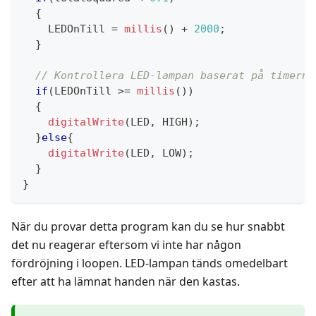
{
    LEDOnTill 
=
millis
(
)
+
2000
;
}
// Kontrollera LED-lampan baserat på timern
if
(
LEDOnTill 
>=
millis
(
)
)
{
digitalWrite
(
LED
,
 HIGH
)
;
}
else
{
digitalWrite
(
LED
,
 LOW
)
;
}
}
När du provar detta program kan du se hur snabbt
det nu reagerar eftersom vi inte har någon
fördröjning i loopen. LED-lampan tänds omedelbart
efter att ha lämnat handen när den kastas.