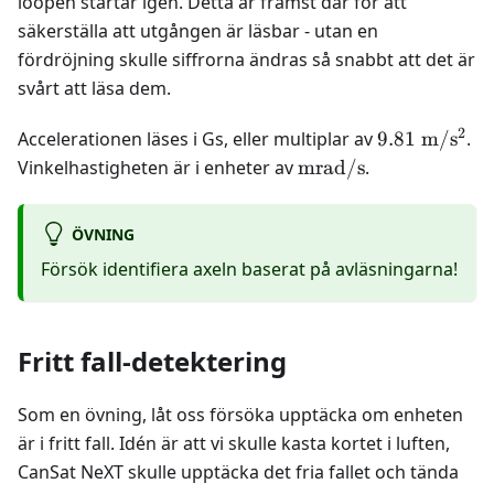
loopen startar igen. Detta är främst där för att
säkerställa att utgången är läsbar - utan en
fördröjning skulle siffrorna ändras så snabbt att det är
svårt att läsa dem.
2
9.81 \text{
Accelerationen läses i Gs, eller multiplar av
9.81
m
/
s
.
m}/\text{s}
\text{mrad}/\text{s
Vinkelhastigheten är i enheter av
mrad
/
s
.
ÖVNING
Försök identifiera axeln baserat på avläsningarna!
Fritt fall-detektering
Som en övning, låt oss försöka upptäcka om enheten
är i fritt fall. Idén är att vi skulle kasta kortet i luften,
CanSat NeXT skulle upptäcka det fria fallet och tända