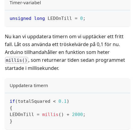
Timer-variabel
unsigned
long
 LEDOnTill 
=
0
;
Nu kan vi uppdatera timern om vi upptäcker ett fritt
fall. Låt oss använda ett tröskelvärde på 0,1 för nu.
Arduino tillhandahåller en funktion som heter
, som returnerar tiden sedan programmet
millis()
startade i millisekunder.
Uppdatera timern
if
(
totalSquared 
<
0.1
)
{
LEDOnTill 
=
millis
(
)
+
2000
;
}