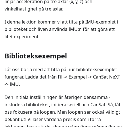
linjär acceleration på tre axlar (x, y, z) och
vinkelhastighet på tre axlar.
I denna lektion kommer vi att titta på IMU-exemplet i
biblioteket och även använda IMU
:n
för att göra ett
litet experiment.
Biblioteksexempel
Låt oss börja med att titta på hur biblioteksexemplet
fungerar. Ladda det från Fil -> Exempel -> CanSat NeXT
-> IMU.
Den initiala inställningen är återigen densamma -
inkludera biblioteket, initiera seriell och CanSat. Så, låt
oss fokusera på loopen. Men loopen ser också väldigt
bekant ut! Vi läser värdena precis som i förra
lektionen, bara att det denna gång finns många fler av