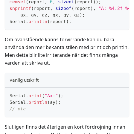
memset
(
report
,
0
,
sizeof
(
report
)
)
;
snprintf
(
report
,
sizeof
(
report
)
,
"A: %4.2f %4.
    ax
,
 ay
,
 az
,
 gx
,
 gy
,
 gz
)
;
Serial
.
println
(
report
)
;
Om ovanstående känns förvirrande kan du bara
använda den mer bekanta stilen med print och println.
Men detta blir lite irriterande när det finns många
värden att skriva ut.
Vanlig utskrift
Serial
.
print
(
"Ax:"
)
;
Serial
.
println
(
ay
)
;
// etc
Slutligen finns det återigen en kort fördröjning innan