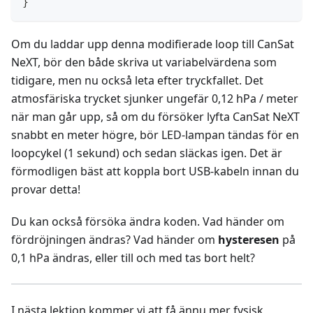
}
Om du laddar upp denna modifierade loop till CanSat
NeXT, bör den både skriva ut variabelvärdena som
tidigare, men nu också leta efter tryckfallet. Det
atmosfäriska trycket sjunker ungefär 0,12 hPa / meter
när man går upp, så om du försöker lyfta CanSat NeXT
snabbt en meter högre, bör LED-lampan tändas för en
loopcykel (1 sekund) och sedan släckas igen. Det är
förmodligen bäst att koppla bort USB-kabeln innan du
provar detta!
Du kan också försöka ändra koden. Vad händer om
fördröjningen ändras? Vad händer om
hysteresen
på
0,1 hPa ändras, eller till och med tas bort helt?
I nästa lektion kommer vi att få ännu mer fysisk