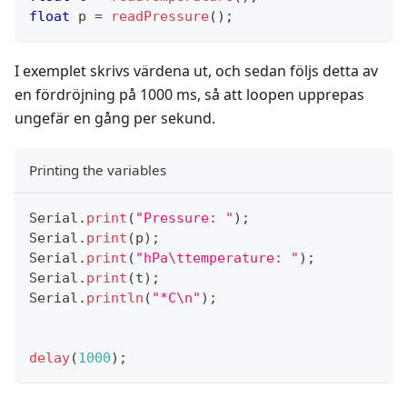
float
 p 
=
readPressure
(
)
;
I exemplet skrivs värdena ut, och sedan följs detta av
en fördröjning på 1000 ms, så att loopen upprepas
ungefär en gång per sekund.
Printing the variables
Serial
.
print
(
"Pressure: "
)
;
Serial
.
print
(
p
)
;
Serial
.
print
(
"hPa\ttemperature: "
)
;
Serial
.
print
(
t
)
;
Serial
.
println
(
"*C\n"
)
;
delay
(
1000
)
;