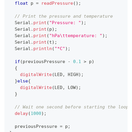
float
 p 
=
readPressure
(
)
;
// Print the pressure and temperature
  Serial
.
print
(
"Pressure: "
)
;
  Serial
.
print
(
p
)
;
  Serial
.
print
(
"hPa\ttemperature: "
)
;
  Serial
.
print
(
t
)
;
  Serial
.
println
(
"*C"
)
;
if
(
previousPressure 
-
0.1
>
 p
)
{
digitalWrite
(
LED
,
 HIGH
)
;
}
else
{
digitalWrite
(
LED
,
 LOW
)
;
}
// Wait one second before starting the loop 
delay
(
1000
)
;
  previousPressure 
=
 p
;