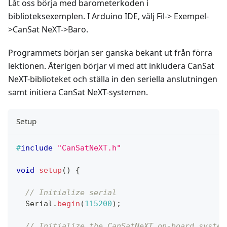
Låt oss börja med barometerkoden i
biblioteksexemplen. I Arduino IDE, välj Fil-> Exempel-
>CanSat NeXT->Baro.
Programmets början ser ganska bekant ut från förra
lektionen. Återigen börjar vi med att inkludera CanSat
NeXT-biblioteket och ställa in den seriella anslutningen
samt initiera CanSat NeXT-systemen.
Setup
#
include
"CanSatNeXT.h"
void
setup
(
)
{
// Initialize serial
  Serial
.
begin
(
115200
)
;
// Initialize the CanSatNeXT on-board system