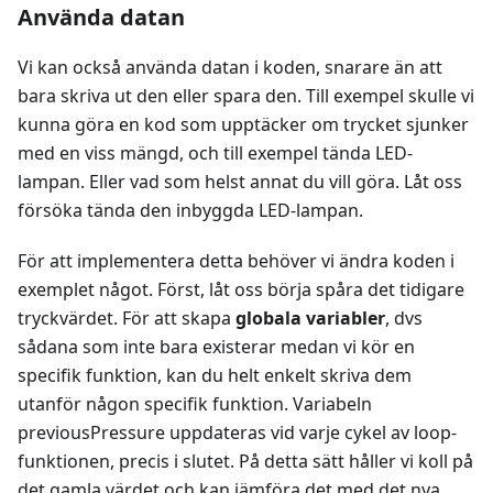
Använda datan
Vi kan också använda datan i koden, snarare än att
bara skriva ut den eller spara den. Till exempel skulle vi
kunna göra en kod som upptäcker om trycket sjunker
med en viss mängd, och till exempel tända LED-
lampan. Eller vad som helst annat du vill göra. Låt oss
försöka tända den inbyggda LED-lampan.
För att implementera detta behöver vi ändra koden i
exemplet något. Först, låt oss börja spåra det tidigare
tryckvärdet. För att skapa
globala variabler
, dvs
sådana som inte bara existerar medan vi kör en
specifik funktion, kan du helt enkelt skriva dem
utanför någon specifik funktion. Variabeln
previousPressure uppdateras vid varje cykel av loop-
funktionen, precis i slutet. På detta sätt håller vi koll på
det gamla värdet och kan jämföra det med det nya