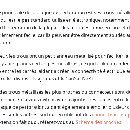
e principale de la plaque de perforation est ses trous métall
qui est le
pas
standard utilisé en électronique, notamment 
nd l'intégration de la plupart des modules commerciaux et
êmement facile, car ils peuvent être directement soudés au
ation.
eur, les trous ont un petit anneau métallisé pour faciliter la
 il y a de grands rectangles métallisés, ce qui facilite grande
ntre les carrés, aidant à créer la connectivité électrique en
tre les dispositifs ajoutés et le CanSat NeXT.
 des trous métallisés les plus proches du connecteur sont 
ension. Cela vous évite d'avoir à ajouter des câbles entre l
plaque de perforation, aidant également à empiler plusieurs
nes sur les autres, surtout en utilisant des
connecteurs emp
xtension fait quoi, référez-vous au
Schéma des broches