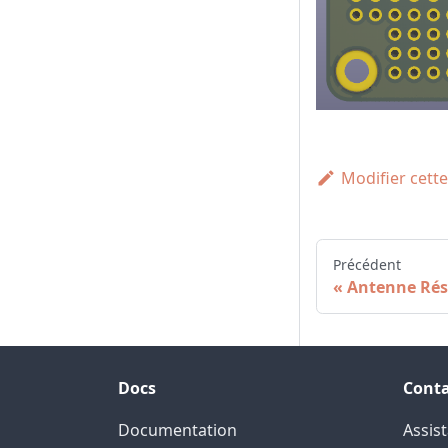
Modifier cett
Précédent
Antenne Rés
Docs
Conta
Documentation
Assis