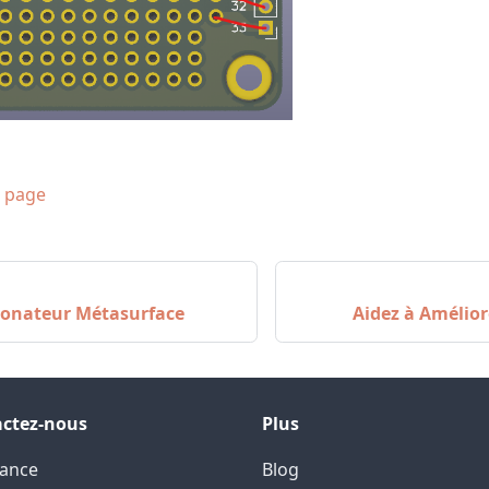
e page
onateur Métasurface
Aidez à Amélior
ctez-nous
Plus
tance
Blog