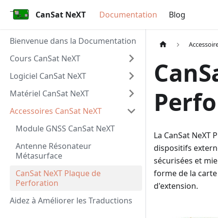
CanSat NeXT
Documentation
Blog
Bienvenue dans la Documentation
Accessoir
Cours CanSat NeXT
CanSa
Logiciel CanSat NeXT
Perfo
Matériel CanSat NeXT
Accessoires CanSat NeXT
Module GNSS CanSat NeXT
La CanSat NeXT Pl
Antenne Résonateur
dispositifs exte
Métasurface
sécurisées et mie
CanSat NeXT Plaque de
forme de la carte
Perforation
d'extension.
Aidez à Améliorer les Traductions