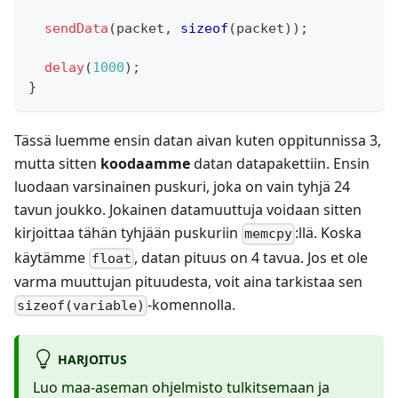
sendData
(
packet
,
sizeof
(
packet
)
)
;
delay
(
1000
)
;
}
Tässä luemme ensin datan aivan kuten oppitunnissa 3,
mutta sitten
koodaamme
datan datapakettiin. Ensin
luodaan varsinainen puskuri, joka on vain tyhjä 24
tavun joukko. Jokainen datamuuttuja voidaan sitten
kirjoittaa tähän tyhjään puskuriin
:ll
ä. Koska
memcpy
käytämme
, datan pituus on 4 tavua. Jos et ole
float
varma muuttujan pituudesta, voit aina tarkistaa sen
-komennolla.
sizeof(variable)
HARJOITUS
Luo maa-aseman ohjelmisto tulkitsemaan ja