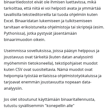
binaaritiedostot eivät ole ihmisen luettavissa, mikä
tarkoittaa, että niitä ei voi helposti avata ja ymmärtää
tavallisilla tekstieditoreilla tai tuoda ohjelmiin kuten
Excel. Binaaridatan lukemiseen ja tulkitsemiseen
tarvitaan erikoistuneita ohjelmistoja tai skriptejä (esim.
Pythonissa), jotka pystyvät jäsentämään
binaarimuodon oikein.
Useimmissa sovelluksissa, joissa pääsyn helppous ja
joustavuus ovat tärkeitä (kuten datan analysointi
myöhemmin tietokoneella), tekstipohjaiset muodot
kuten CSV ovat suositeltavia. Nämä muodot ovat
helpompia työstää erilaisissa ohjelmistotyökaluissa ja
tarjoavat enemmän joustavuutta nopeaan data-
analyysiin.
Jos olet sitoutunut käyttämään binaaritallennusta,
tutustu syvällisemmin "konepellin alle"