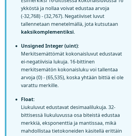
Esimerkiksi 16-bittisessä kokonaisluvussa 16
ykköstä ja nollaa voivat edustaa arvoja
(-32,768) - (32,767). Negatiiviset luvut
tallennetaan menetelmällä, jota kutsutaan
kaksikomplementiksi
.
Unsigned Integer (uint)
:
Merkitsemättömät kokonaisluvut edustavat
ei-negatiivisia lukuja. 16-bittinen
merkitsemätön kokonaisluku voi tallentaa
arvoja (0) - (65,535), koska yhtään bittiä ei ole
varattu merkille.
Float
:
Liukuluvut edustavat desimaalilukuja. 32-
bittisessä liukuluvussa osa biteistä edustaa
merkkiä, eksponenttia ja mantissaa, mikä
mahdollistaa tietokoneiden käsitellä erittäin