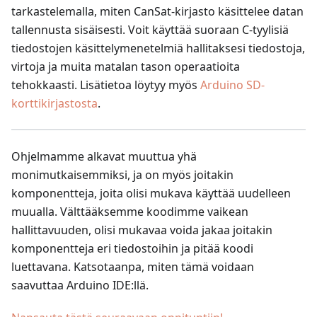
tarkastelemalla, miten CanSat-kirjasto käsittelee datan
tallennusta sisäisesti. Voit käyttää suoraan C-tyylisiä
tiedostojen käsittelymenetelmiä hallitaksesi tiedostoja,
virtoja ja muita matalan tason operaatioita
tehokkaasti. Lisätietoa löytyy myös
Arduino SD-
korttikirjastosta
.
Ohjelmamme alkavat muuttua yhä
monimutkaisemmiksi, ja on myös joitakin
komponentteja, joita olisi mukava käyttää uudelleen
muualla. Välttääksemme koodimme vaikean
hallittavuuden, olisi mukavaa voida jakaa joitakin
komponentteja eri tiedostoihin ja pitää koodi
luettavana. Katsotaanpa, miten tämä voidaan
saavuttaa Arduino IDE
:ll
ä.