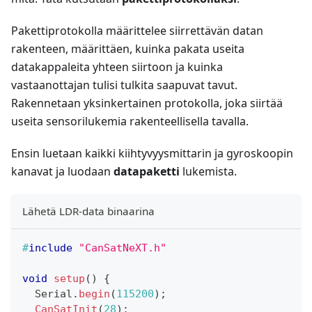
Pakettiprotokolla määrittelee siirrettävän datan
rakenteen, määrittäen, kuinka pakata useita
datakappaleita yhteen siirtoon ja kuinka
vastaanottajan tulisi tulkita saapuvat tavut.
Rakennetaan yksinkertainen protokolla, joka siirtää
useita sensorilukemia rakenteellisella tavalla.
Ensin luetaan kaikki kiihtyvyysmittarin ja gyroskoopin
kanavat ja luodaan
datapaketti
lukemista.
Lähetä LDR-data binaarina
#
include
"CanSatNeXT.h"
void
setup
(
)
{
  Serial
.
begin
(
115200
)
;
CanSatInit
(
28
)
;