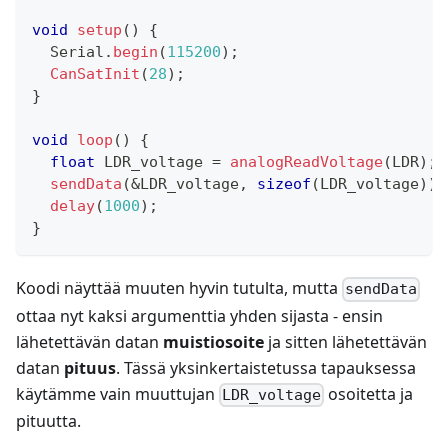
void
setup
(
)
{
  Serial
.
begin
(
115200
)
;
CanSatInit
(
28
)
;
}
void
loop
(
)
{
float
 LDR_voltage 
=
analogReadVoltage
(
LDR
)
;
sendData
(
&
LDR_voltage
,
sizeof
(
LDR_voltage
)
)
;
delay
(
1000
)
;
}
Koodi näyttää muuten hyvin tutulta, mutta
sendData
ottaa nyt kaksi argumenttia yhden sijasta - ensin
lähetettävän datan
muistiosoite
ja sitten lähetettävän
datan
pituus
. Tässä yksinkertaistetussa tapauksessa
käytämme vain muuttujan
osoitetta ja
LDR_voltage
pituutta.