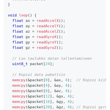
}
void
loop
(
)
{
float
 ax 
=
readAccelX
(
)
;
float
 ay 
=
readAccelY
(
)
;
float
 az 
=
readAccelZ
(
)
;
float
 gx 
=
readGyroX
(
)
;
float
 gy 
=
readGyroY
(
)
;
float
 gz 
=
readGyroZ
(
)
;
// Luo taulukko datan tallentamiseen
uint8_t
 packet
[
24
]
;
// Kopioi data pakettiin
memcpy
(
&
packet
[
0
]
,
&
ax
,
4
)
;
// Kopioi kiiht
memcpy
(
&
packet
[
4
]
,
&
ay
,
4
)
;
memcpy
(
&
packet
[
8
]
,
&
az
,
4
)
;
memcpy
(
&
packet
[
12
]
,
&
gx
,
4
)
;
memcpy
(
&
packet
[
16
]
,
&
gy
,
4
)
;
memcpy
(
&
packet
[
20
]
,
&
gz
,
4
)
;
// Kopioi gyros