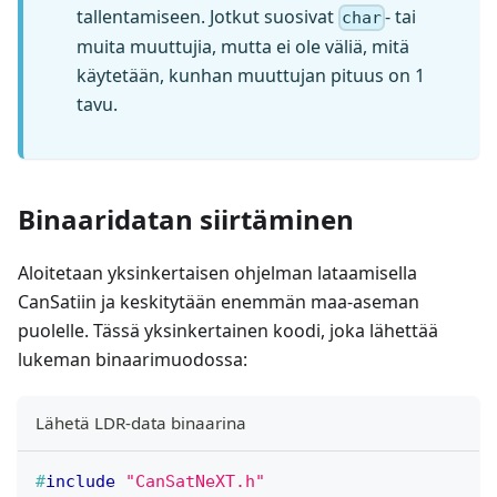
tallentamiseen. Jotkut suosivat
- tai
char
muita muuttujia, mutta ei ole väliä, mitä
käytetään, kunhan muuttujan pituus on 1
tavu.
Binaaridatan siirtäminen
Aloitetaan yksinkertaisen ohjelman lataamisella
CanSatiin ja keskitytään enemmän maa-aseman
puolelle. Tässä yksinkertainen koodi, joka lähettää
lukeman binaarimuodossa:
Lähetä LDR-data binaarina
#
include
"CanSatNeXT.h"