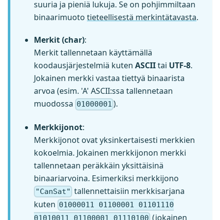
suuria ja pieniä lukuja. Se on pohjimmiltaan
binaarimuoto
tieteellisestä merkintätavasta
.
Merkit (char)
:
Merkit tallennetaan käyttämällä
koodausjärjestelmiä kuten
ASCII
tai
UTF-8
.
Jokainen merkki vastaa tiettyä binaarista
arvoa (esim. 'A' ASCII
:ssa
tallennetaan
muodossa
).
01000001
Merkkijonot
:
Merkkijonot ovat yksinkertaisesti merkkien
kokoelmia. Jokainen merkkijonon merkki
tallennetaan peräkkäin yksittäisinä
binaariarvoina. Esimerkiksi merkkijono
tallennettaisiin merkkisarjana
"CanSat"
kuten
01000011 01100001 01101110
(jokainen
01010011 01100001 01110100