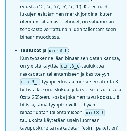
edustaa 'C', 'a', 'n', 'S', 'a', 't'). Kuten näet,
lukujen esittäminen merkkijonoina, kuten
olemme tähän asti tehneet, on vähemmän
tehokasta verrattuna niiden tallentamiseen
binaarimuodossa.
Taulukot ja
:
uint8_t
Kun työskennellään binaarisen datan kanssa,
on yleistä käyttää
-taulukkoa
uint8_t
raakadatan tallentamiseen ja käsittelyyn.
-tyyppi edustaa merkitsemätöntä 8-
uint8_t
bittistä kokonaislukua, joka voi sisältää arvoja
0
:sta
255
:een
. Koska jokainen tavu koostuu 8
bitistä, tämä tyyppi soveltuu hyvin
binaaridatan tallentamiseen.
-
uint8_t
taulukoita käytetään usein luomaan
tavupuskureita raakadatan (esim. pakettien)