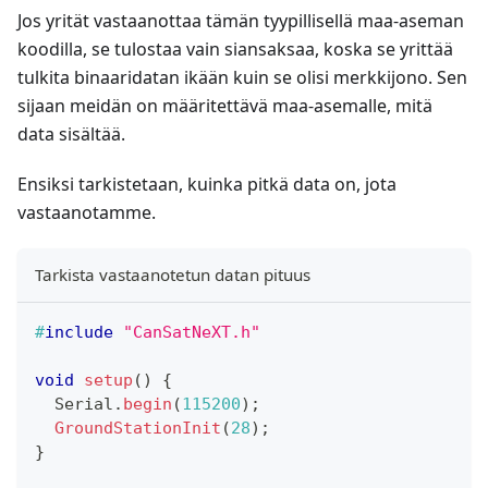
Jos yrität vastaanottaa tämän tyypillisellä maa-aseman
koodilla, se tulostaa vain siansaksaa, koska se yrittää
tulkita binaaridatan ikään kuin se olisi merkkijono. Sen
sijaan meidän on määritettävä maa-asemalle, mitä
data sisältää.
Ensiksi tarkistetaan, kuinka pitkä data on, jota
vastaanotamme.
Tarkista vastaanotetun datan pituus
#
include
"CanSatNeXT.h"
void
setup
(
)
{
  Serial
.
begin
(
115200
)
;
GroundStationInit
(
28
)
;
}