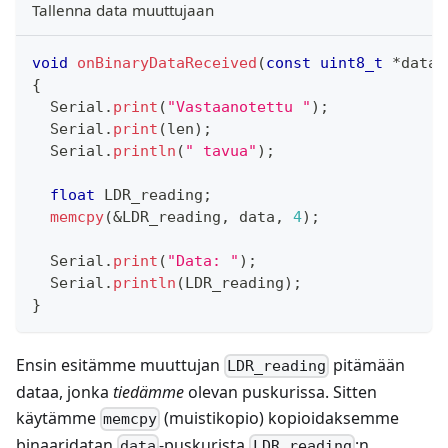
Tallenna data muuttujaan
void
onBinaryDataReceived
(
const
uint8_t
*
data
,
{
  Serial
.
print
(
"Vastaanotettu "
)
;
  Serial
.
print
(
len
)
;
  Serial
.
println
(
" tavua"
)
;
float
 LDR_reading
;
memcpy
(
&
LDR_reading
,
 data
,
4
)
;
  Serial
.
print
(
"Data: "
)
;
  Serial
.
println
(
LDR_reading
)
;
}
Ensin esitämme muuttujan
pitämään
LDR_reading
dataa, jonka
tiedämme
olevan puskurissa. Sitten
käytämme
(muistikopio) kopioidaksemme
memcpy
binaaridatan
-puskurista
:n
data
LDR_reading