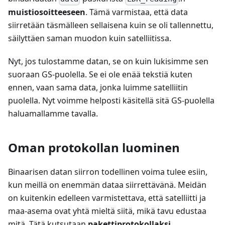
muistiosoitteeseen
. Tämä varmistaa, että data
siirretään täsmälleen sellaisena kuin se oli tallennettu,
säilyttäen saman muodon kuin satelliitissa.
Nyt, jos tulostamme datan, se on kuin lukisimme sen
suoraan GS-puolella. Se ei ole enää tekstiä kuten
ennen, vaan sama data, jonka luimme satelliitin
puolella. Nyt voimme helposti käsitellä sitä GS-puolella
haluamallamme tavalla.
Oman protokollan luominen
Binaarisen datan siirron todellinen voima tulee esiin,
kun meillä on enemmän dataa siirrettävänä. Meidän
on kuitenkin edelleen varmistettava, että satelliitti ja
maa-asema ovat yhtä mieltä siitä, mikä tavu edustaa
mitä. Tätä kutsutaan
pakettiprotokollaksi
.