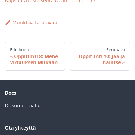
Napsauta tästä seuraavaan oppituntiin!
Muokkaa tätä sivua
Edellinen
Seuraava
Oppitunti 8: Mene
Oppitunti 10: Jaa ja
Virtauksen Mukaan
hallitse
Docs
Dokumentaatio
Ota yhteyttä