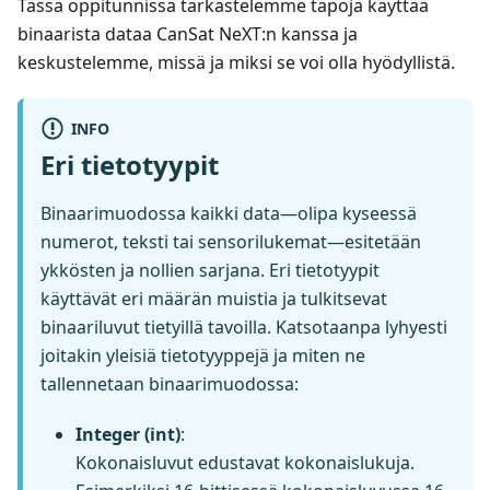
Tässä oppitunnissa tarkastelemme tapoja käyttää
binaarista dataa CanSat NeXT
:n
kanssa ja
keskustelemme, missä ja miksi se voi olla hyödyllistä.
INFO
Eri tietotyypit
Binaarimuodossa kaikki data—olipa kyseessä
numerot, teksti tai sensorilukemat—esitetään
ykkösten ja nollien sarjana. Eri tietotyypit
käyttävät eri määrän muistia ja tulkitsevat
binaariluvut tietyillä tavoilla. Katsotaanpa lyhyesti
joitakin yleisiä tietotyyppejä ja miten ne
tallennetaan binaarimuodossa:
Integer (int)
:
Kokonaisluvut edustavat kokonaislukuja.