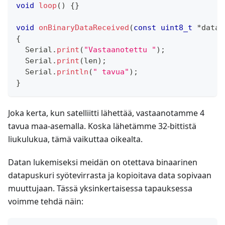
void
loop
(
)
{
}
void
onBinaryDataReceived
(
const
uint8_t
*
data
,
{
  Serial
.
print
(
"Vastaanotettu "
)
;
  Serial
.
print
(
len
)
;
  Serial
.
println
(
" tavua"
)
;
}
Joka kerta, kun satelliitti lähettää, vastaanotamme 4
tavua maa-asemalla. Koska lähetämme 32-bittistä
liukulukua, tämä vaikuttaa oikealta.
Datan lukemiseksi meidän on otettava binaarinen
datapuskuri syötevirrasta ja kopioitava data sopivaan
muuttujaan. Tässä yksinkertaisessa tapauksessa
voimme tehdä näin: