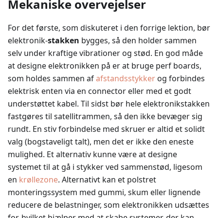
Mekaniske overvejelser
For det første, som diskuteret i den forrige lektion, bør
elektronik-
stakken
bygges, så den holder sammen
selv under kraftige vibrationer og stød. En god måde
at designe elektronikken på er at bruge perf boards,
som holdes sammen af
afstandsstykker
og forbindes
elektrisk enten via en connector eller med et godt
understøttet kabel. Til sidst bør hele elektronikstakken
fastgøres til satellitrammen, så den ikke bevæger sig
rundt. En stiv forbindelse med skruer er altid et solidt
valg (bogstaveligt talt), men det er ikke den eneste
mulighed. Et alternativ kunne være at designe
systemet til at gå i stykker ved sammenstød, ligesom
en
krøllezone
. Alternativt kan et polstret
monteringssystem med gummi, skum eller lignende
reducere de belastninger, som elektronikken udsættes
for, hvilket hjælper med at skabe systemer, der kan