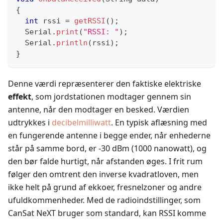
{
int
 rssi 
=
getRSSI
(
)
;
  Serial
.
print
(
"RSSI: "
)
;
  Serial
.
println
(
rssi
)
;
}
Denne værdi repræsenterer den faktiske elektriske
effekt
, som jordstationen modtager gennem sin
antenne, når den modtager en besked. Værdien
udtrykkes i
decibelmilliwatt
. En typisk aflæsning med
en fungerende antenne i begge ender, når enhederne
står på samme bord, er -30 dBm (1000 nanowatt), og
den bør falde hurtigt, når afstanden øges. I frit rum
følger den omtrent den inverse kvadratloven, men
ikke helt på grund af ekkoer, fresnelzoner og andre
ufuldkommenheder. Med de radioindstillinger, som
CanSat NeXT bruger som standard, kan RSSI komme