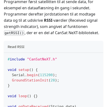
Programmer først satellitten til at sende data, for
eksempel en dataaflæsning én gang i sekundet.
Programmer derefter jordstationen til at modtage
data og til at udskrive
RSSI
-værdier (Received signal
strength indicator), som angivet af funktionen
, der er en del af CanSat NeXT-biblioteket.
getRSSI()
Read RSSI
#
include
"CanSatNeXT.h"
void
setup
(
)
{
  Serial
.
begin
(
115200
)
;
GroundStationInit
(
28
)
;
}
void
loop
(
)
{
}
void
onDataReceived
(
String data
)