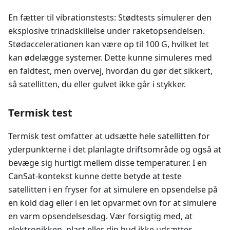
En fætter til vibrationstests: Stødtests simulerer den
eksplosive trinadskillelse under raketopsendelsen.
Stødaccelerationen kan være op til 100 G, hvilket let
kan ødelægge systemer. Dette kunne simuleres med
en faldtest, men overvej, hvordan du gør det sikkert,
så satellitten, du eller gulvet ikke går i stykker.
Termisk test
Termisk test omfatter at udsætte hele satellitten for
yderpunkterne i det planlagte driftsområde og også at
bevæge sig hurtigt mellem disse temperaturer. I en
CanSat-kontekst kunne dette betyde at teste
satellitten i en fryser for at simulere en opsendelse på
en kold dag eller i en let opvarmet ovn for at simulere
en varm opsendelsesdag. Vær forsigtig med, at
elektronikken, plast eller din hud ikke udsættes