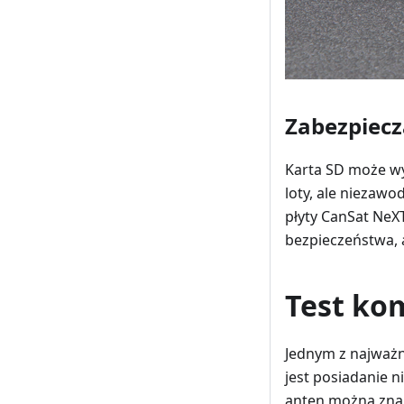
Zabezpiecz
Karta SD może wy
loty, ale niezaw
płyty CanSat NeX
bezpieczeństwa, 
Test ko
Jednym z najważn
jest posiadanie 
anten można zna