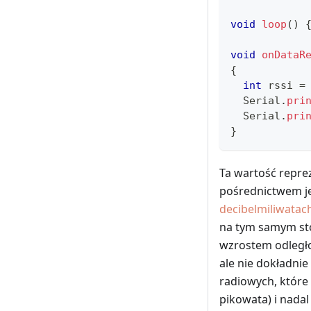
void
loop
(
)
void
onDataR
{
int
 rssi 
=
  Serial
.
pri
  Serial
.
pri
}
Ta wartość repre
pośrednictwem je
decibelmiliwatac
na tym samym sto
wzrostem odległo
ale nie dokładnie
radiowych, które
pikowata) i nada