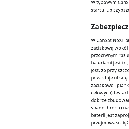
W typowym CanSat
startu lub szybsz
Zabezpiecz
W CanSat NeXT pł
zaciskową wokół p
przeciwnym razi
bateriami jest to,
jest, że przy szcz
powoduje utratę 
zaciskowej, pian
celowych) testac
dobrze zbudowan
spadochronu) na
baterii jest zap
przejmowała cięża