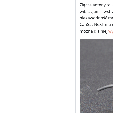
Złącze anteny to 
wibracjami i wst
niezawodność moż
CanSat NeXT ma m
można dla niej
w