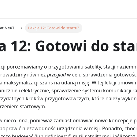
Sat NeXT
Lekcja 12: Gotowi do startu?
a 12: Gotowi do sta
ekcji porozmawiamy o przygotowaniu satelity, stacji naziemne
zeprowadzimy również
przegląd
w celu sprawdzenia gotowości d
na maksymalizacji szans na udaną misję. W tej lekcji omów
nicznie i elektrycznie, sprawdzenie systemu komunikacji ra
rzydatnych kroków przygotowawczych, które należy wykon
rzeniem startowym.
nów nieco inna, ponieważ zamiast omawiać nowe koncepcje 
 poprawić niezawodność urządzenia w misji. Ponadto, cho
szcze budować (lub definiować) misji satelitarnej, jeśli teraz