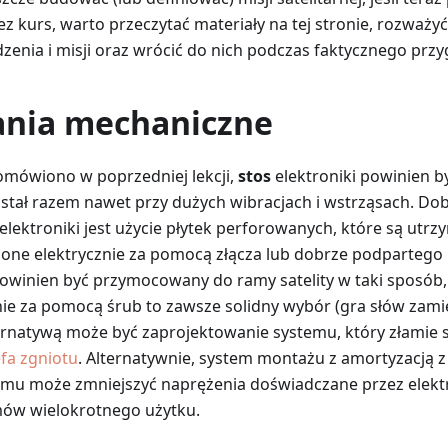
z kurs, warto przeczytać materiały na tej stronie, rozważy
zenia i misji oraz wrócić do nich podczas faktycznego przy
nia mechaniczne
 omówiono w poprzedniej lekcji,
stos
elektroniki powinien 
stał razem nawet przy dużych wibracjach i wstrząsach. 
elektroniki jest użycie płytek perforowanych, które są ut
zone elektrycznie za pomocą złącza lub dobrze podpartego k
powinien być przymocowany do ramy satelity w taki sposób, 
ie za pomocą śrub to zawsze solidny wybór (gra słów zamier
ternatywą może być zaprojektowanie systemu, który złamie s
efa zgniotu
. Alternatywnie, system montażu z amortyzacją z
mu może zmniejszyć naprężenia doświadczane przez elekt
mów wielokrotnego użytku.