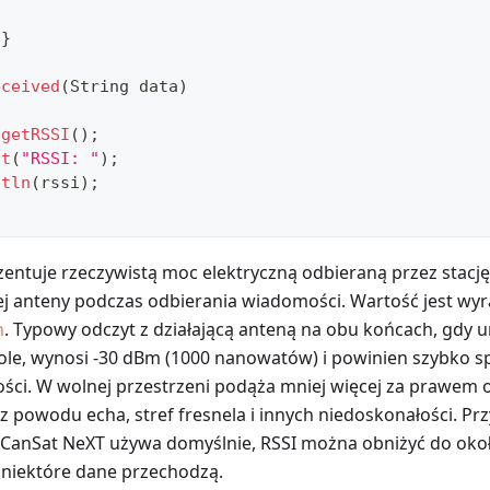
{
}
eceived
(
String data
)
getRSSI
(
)
;
nt
(
"RSSI: "
)
;
ntln
(
rssi
)
;
zentuje rzeczywistą moc elektryczną odbieraną przez stacj
j anteny podczas odbierania wiadomości. Wartość jest wy
h
. Typowy odczyt z działającą anteną na obu końcach, gdy u
le, wynosi -30 dBm (1000 nanowatów) i powinien szybko s
ści. W wolnej przestrzeni podąża mniej więcej za prawem
 z powodu echa, stref fresnela i innych niedoskonałości. Pr
 CanSat NeXT używa domyślnie, RSSI można obniżyć do okoł
l niektóre dane przechodzą.