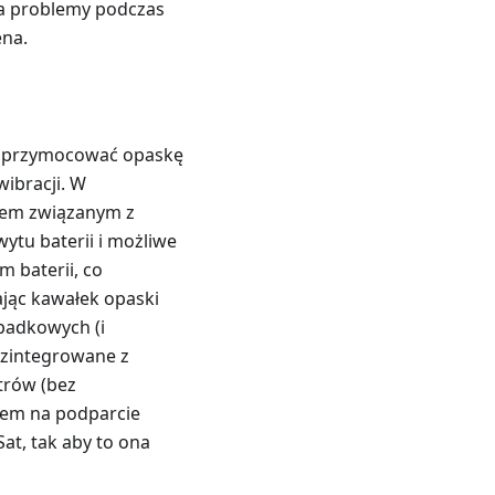
na problemy podczas
ena.
ło przymocować opaskę
wibracji. W
mem związanym z
wytu baterii i możliwe
m baterii, co
jąc kawałek opaski
padkowych (i
 zintegrowane z
trów (bez
bem na podparcie
at, tak aby to ona