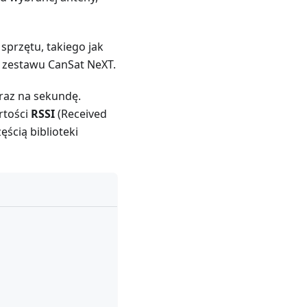
sprzętu, takiego jak
 zestawu CanSat NeXT.
 raz na sekundę.
rtości
RSSI
(Received
zęścią biblioteki