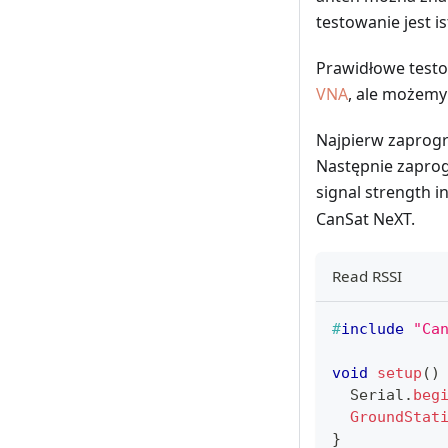
testowanie jest 
Prawidłowe testo
VNA
, ale możemy
Najpierw zaprogra
Następnie zaprog
signal strength i
CanSat NeXT.
Read RSSI
#
include
"Ca
void
setup
(
)
  Serial
.
beg
GroundStat
}