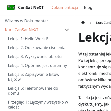
CanSat NeXT
Dokumentacja
Blog
Witamy w Dokumentacji
Kurs Can
Kurs CanSat NeXT
Lekcj
Lekcja 1: Hello World!
Lekcja 2: Odczuwanie ciśnienia
W tej ostatniej l
Lekcja 3: Wykrywanie obrotu
Po tej lekcji pr
Lekcja 4: Opór nie jest daremny
koncentruje się 
elektroniki mecha
Lekcja 5: Zapisywanie Bitów i
Bajtów
omówimy kilka p
faktycznym wyda
Lekcja 6: Telefonowanie do
domu
Ta lekcja jest z
Przegląd 1: Łączymy wszystko w
dyskutujemy, jak
całość
nie skończyłeś je