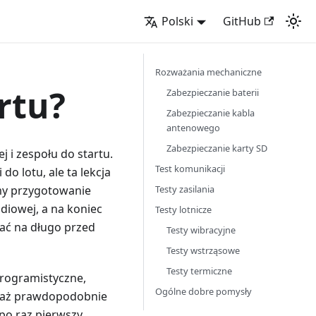
Polski
GitHub
Rozważania mechaniczne
rtu?
Zabezpieczanie baterii
Zabezpieczanie kabla
antenowego
Zabezpieczanie karty SD
j i zespołu do startu.
Test komunikacji
o lotu, ale ta lekcja
Testy zasilania
imy przygotowanie
diowej, a na koniec
Testy lotnicze
ać na długo przed
Testy wibracyjne
Testy wstrząsowe
Testy termiczne
programistyczne,
Ogólne dobre pomysły
ciaż prawdopodobnie
 po raz pierwszy