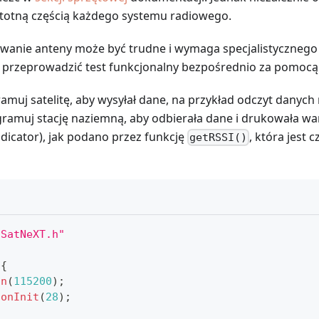
istotną częścią każdego systemu radiowego.
wanie anteny może być trudne i wymaga specjalistycznego 
 przeprowadzić test funkcjonalny bezpośrednio za pomocą
muj satelitę, aby wysyłał dane, na przykład odczyt danych
ramuj stację naziemną, aby odbierała dane i drukowała wa
ndicator), jak podano przez funkcję
, która jest c
getRSSI()
nSatNeXT.h"
{
in
(
115200
)
;
ionInit
(
28
)
;