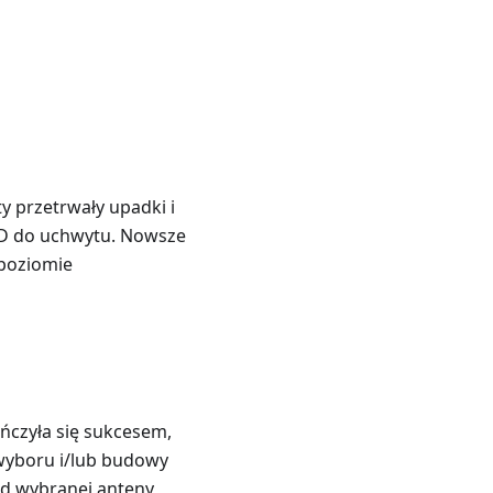
y przetrwały upadki i
 SD do uchwytu. Nowsze
 poziomie
ńczyła się sukcesem,
 wyboru i/lub budowy
od wybranej anteny,