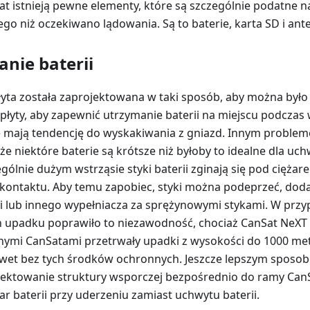
 istnieją pewne elementy, które są szczególnie podatne 
ego niż oczekiwano lądowania. Są to baterie, karta SD i ant
anie baterii
yta została zaprojektowana w taki sposób, aby można by
łyty, aby zapewnić utrzymanie baterii na miejscu podczas 
e mają tendencję do wyskakiwania z gniazd. Innym proble
 że niektóre baterie są krótsze niż byłoby to idealne dla uch
ególnie dużym wstrząsie styki baterii zginają się pod ciężare
kontaktu. Aby temu zapobiec, styki można podeprzeć, doda
ki lub innego wypełniacza za sprężynowymi stykami. W przy
h upadku poprawiło to niezawodność, chociaż CanSat NeXT
ymi CanSatami przetrwały upadki z wysokości do 1000 me
wet bez tych środków ochronnych. Jeszcze lepszym sposo
rojektowanie struktury wsporczej bezpośrednio do ramy CanS
r baterii przy uderzeniu zamiast uchwytu baterii.