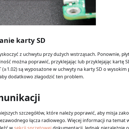
anie karty SD
skoczyć z uchwytu przy dużych wstrząsach. Ponownie, płyt
odność można poprawić, przyklejając lub przyklejając kartę
T (≥1.02) są wyposażone w uchwyty na karty SD o wysokim
aby dodatkowo złagodzić ten problem.
munikacji
iejszych szczegółów, które należy poprawić, aby misja zako
niezawodnego łącza radiowego. Więcej informacji na temat
leźć w
sekcji sprzętowej
dokumentacji. Jednak niezależnie 