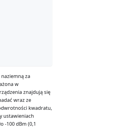
ę naziemną za
rażona w
rządzenia znajdują się
padać wraz ze
 odwrotności kwadratu,
zy ustawieniach
o -100 dBm (0,1