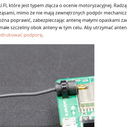
U.Fl, które jest typem złącza o ocenie motoryzacyjnej. Radz
rząsami, mimo że nie mają zewnętrznych podpór mechanicz
na poprawić, zabezpieczając antenę małymi opaskami zac
ałe szczeliny obok anteny w tym celu. Aby utrzymać antenę
ydrukować podporę
.