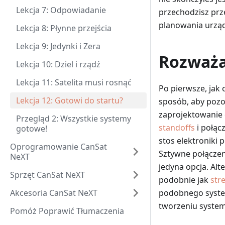
Lekcja 7: Odpowiadanie
przechodzisz prze
planowania urząd
Lekcja 8: Płynne przejścia
Lekcja 9: Jedynki i Zera
Rozważa
Lekcja 10: Dziel i rządź
Lekcja 11: Satelita musi rosnąć
Po pierwsze, jak
Lekcja 12: Gotowi do startu?
sposób, aby pozo
zaprojektowanie 
Przegląd 2: Wszystkie systemy
standoffs
i połąc
gotowe!
stos elektroniki 
Oprogramowanie CanSat
Sztywne połączen
NeXT
jedyna opcja. Al
Sprzęt CanSat NeXT
podobnie jak
str
Akcesoria CanSat NeXT
podobnego syste
tworzeniu syste
Pomóż Poprawić Tłumaczenia